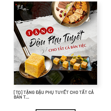
[TQ] TẶNG ĐẬU PHỤ TUYẾT CHO TẤT CẢ
BÀN T...