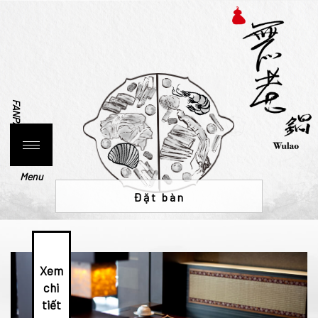
FANPAGE
Menu
Đặt bàn
Xem
chi
tiết