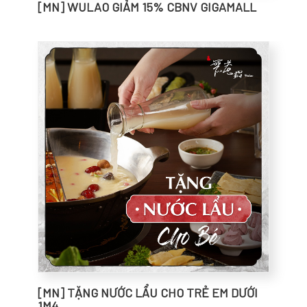
[MN] WULAO GIẢM 15% CBNV GIGAMALL
[MN] TẶNG NƯỚC LẨU CHO TRẺ EM DƯỚI
1M4...