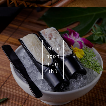
Món
ngon
nên
thử