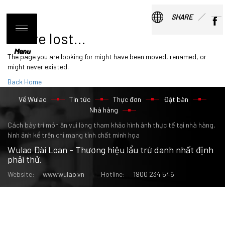
SHARE
You're lost...
Menu
Menu
The page you are looking for might have been moved, renamed, or
might never existed.
Back Home
Về Wulao
Tin tức
Thực đơn
Đặt bàn
Nhà hàng
Cách bày trí món ăn vui lòng tham khảo hình ảnh thực tế tại nhà hàng,
hình ảnh kể trên chỉ mang tính chất minh họa
Wulao Đài Loan - Thương hiệu lẩu trứ danh nhất định
phải thử.
Website:
www.wulao.vn
Hotline:
1900 234 546